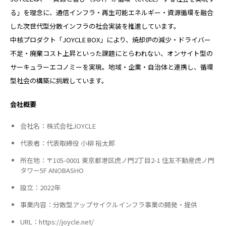
る」を理念に、通信インフラ・再生可能エネルギー・資源循環を融合
した次世代型分散インフラの社会実装を推進しています。
中核プロダクト「JOYCLE BOX」により、焼却炉の減少・ドライバー
不足・廃棄コスト上昇といった課題にとらわれない、オンサイト型の
サーキュラーエコノミーを実現。地域・企業・自治体と連携し、循環
型社会の構築に挑戦しています。
会社概要
会社名：株式会社JOYCLE
代表者：代表取締役 小柳 裕太郎
所在地：〒105-0001 東京都港区虎ノ門2丁目2-1 住友不動産虎ノ門
タワー5F ANOBASHO
設立：2022年
事業内容：分散型アップサイクルインフラ事業の開発・提供
URL：
https://joycle.net/