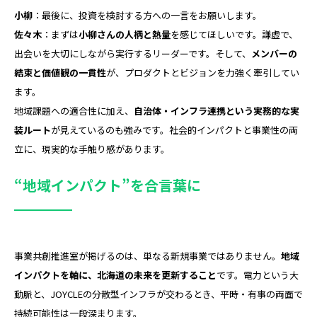
小柳
：最後に、投資を検討する方への一言をお願いします。
佐々木
：まずは
小柳さんの人柄と熱量
を感じてほしいです。謙虚で、
出会いを大切にしながら実行するリーダーです。そして、
メンバーの
結束と価値観の一貫性
が、プロダクトとビジョンを力強く牽引してい
ます。
地域課題への適合性に加え、
自治体・インフラ連携という実務的な実
装ルート
が見えているのも強みです。社会的インパクトと事業性の両
立に、現実的な手触り感があります。
“地域インパクト”を合言葉に
事業共創推進室が掲げるのは、単なる新規事業ではありません。
地域
インパクトを軸に、北海道の未来を更新すること
です。電力という大
動脈と、JOYCLEの分散型インフラが交わるとき、平時・有事の両面で
持続可能性は一段深まります。