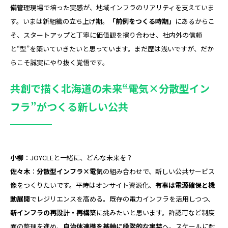
備管理――現場で培った実感が、地域インフラのリアリティを支えていま
す。いまは新組織の立ち上げ期。
「前例をつくる時期」
にあるからこ
そ、スタートアップと丁寧に価値観を擦り合わせ、社内外の信頼
と“型”を築いていきたいと思っています。まだ歴は浅いですが、だか
らこそ誠実にやり抜く覚悟です。
共創で描く北海道の未来――“電気×分散型イン
フラ”がつくる新しい公共
小柳
：JOYCLEと一緒に、どんな未来を？
佐々木
：
分散型インフラ×電気
の組み合わせで、新しい公共サービス
像をつくりたいです。平時はオンサイト資源化、
有事は電源確保と機
動展開
でレジリエンスを高める。既存の電力インフラを活用しつつ、
新インフラの再設計・再構築
に挑みたいと思います。許認可など制度
面の整理を進め、
自治体連携を基軸に段階的な実装
へ。スケールに耐