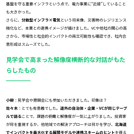
基盤を守る重要インフラという点で、電力事業に“近接”していること
も大きかった。
さらに、
分散型インフラ×電気
という将来像、災害時のレジリエンス
強化など、本業との連携イメージが描けました。VCや他社の関心の高
さから、市場性と社会的インパクトの両立可能性も確認でき、社内合
意形成はスムーズでした。
見学会で高まった解像度――横断的な対話がもた
らしたもの
小柳
：見学会や懇親会にも参加いただきました。印象は？
佐々木
：とても有意義でした。
道外の自治体・企業・VCが同じテーブ
ルで語る
ことで、課題の俯瞰と解像度が一気に上がりました。投資家
が何を重視するか、他地域での解決アプローチは何かを学び、
北海道
でインパクトを最大化する展開モデルや連携スキームのヒント
を得る