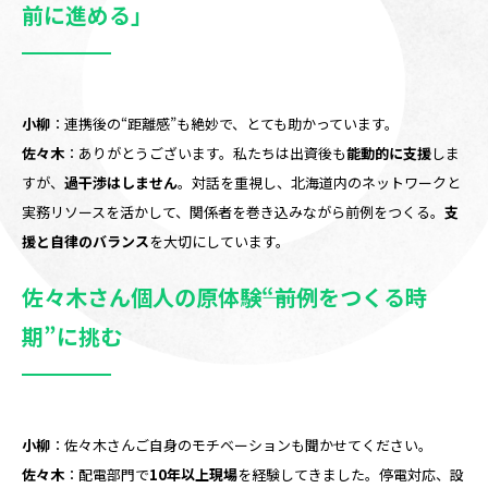
前に進める」
小柳
：連携後の“距離感”も絶妙で、とても助かっています。
佐々木
：ありがとうございます。私たちは出資後も
能動的に支援
しま
すが、
過干渉はしません
。対話を重視し、北海道内のネットワークと
実務リソースを活かして、関係者を巻き込みながら前例をつくる。
支
援と自律のバランス
を大切にしています。
佐々木さん個人の原体験――“前例をつくる時
期”に挑む
小柳
：佐々木さんご自身のモチベーションも聞かせてください。
佐々木
：配電部門で
10年以上現場
を経験してきました。停電対応、設